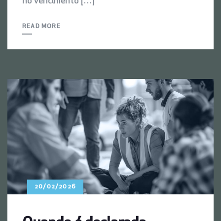
no vencimento […]
READ MORE
20/02/2026