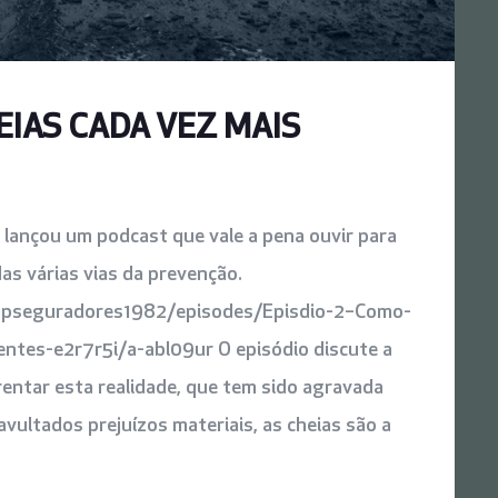
EIAS CADA VEZ MAIS
lançou um podcast que vale a pena ouvir para
 várias vias da prevenção.
/apseguradores1982/episodes/Episdio-2–Como-
ntes-e2r7r5i/a-abl09ur O episódio discute a
entar esta realidade, que tem sido agravada
avultados prejuízos materiais, as cheias são a